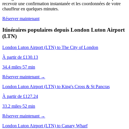
recevoir une confirmation instantanée et les coordonnées de votre
chauffeur en quelques minutes.
Réserver maintenant
Itinéraires populaires depuis London Luton Airport
(LTN)
London Luton Airport (LTN) to The City of London
À partir de
£
130.13
34.4
miles
·
57
min
Réserver maintenant
→
London Luton Airport (LTN) to King's Cross & St Pancras
À partir de
£
127.24
33.2
miles
·
52
min
Réserver maintenant
→
London Luton Airport (LTN) to Canary Wharf