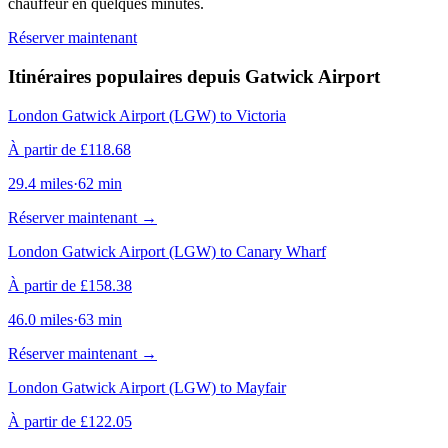
chauffeur en quelques minutes.
Réserver maintenant
Itinéraires populaires depuis Gatwick Airport
London Gatwick Airport (LGW) to Victoria
À partir de
£
118.68
29.4
miles
·
62
min
Réserver maintenant
→
London Gatwick Airport (LGW) to Canary Wharf
À partir de
£
158.38
46.0
miles
·
63
min
Réserver maintenant
→
London Gatwick Airport (LGW) to Mayfair
À partir de
£
122.05