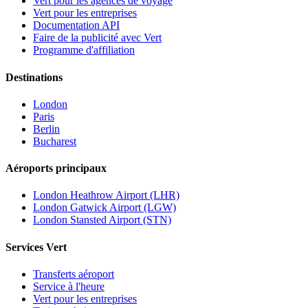
Vert pour les agences de voyage
Vert pour les entreprises
Documentation API
Faire de la publicité avec Vert
Programme d'affiliation
Destinations
London
Paris
Berlin
Bucharest
Aéroports principaux
London Heathrow Airport (LHR)
London Gatwick Airport (LGW)
London Stansted Airport (STN)
Services Vert
Transferts aéroport
Service à l'heure
Vert pour les entreprises