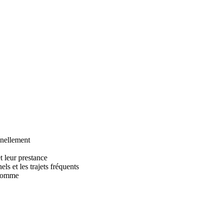
nnellement
t leur prestance
ls et les trajets fréquents
 somme