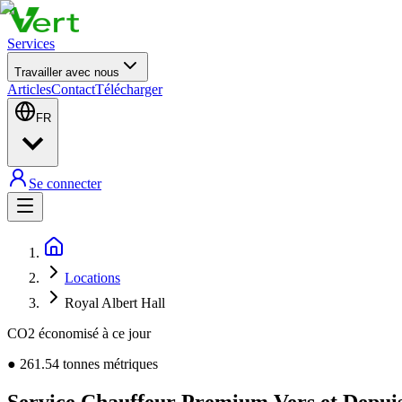
Services
Travailler avec nous
Articles
Contact
Télécharger
FR
Se connecter
Locations
Royal Albert Hall
CO2 économisé à ce jour
●
261.54
tonnes métriques
Service Chauffeur Premium Vers et Depuis